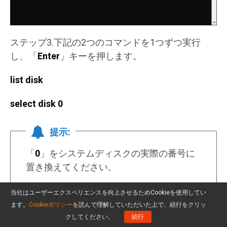
ステップ3.下記の2つのコマンドを1つずつ実行
し、「
Enter
」キーを押します。
list disk
select disk 0
提示:
「
0
」をシステムディスクの実際の番号に
置き換えてください。
当社はユーザーエクスペリエンスを向上させるためCookieを使用してい
ます。
Cookieポリシー
を読んで理解していただいた上で、続行をクリッ
ステップ4.以下のコマンドを順番に実行して、パ
クしてください。
続行