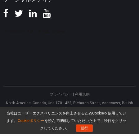
プライバシー
|
利用規約
North America, Canada, Unit 170 - 422, Richards Street, Vancouver, British
Columbia, V6B 2Z4
当社はユーザーエクスペリエンスを向上させるためCookieを使用してい
Asia, Hong Kong, Suite 820,8/F., Ocean Centre, Harbour City, 5 Canton Road,
Tsim Sha Tsui, Kowloon
ます。
Cookieポリシー
を読んで理解していただいた上で、続行をクリッ
®
Copyright ©
2026
MiniTool
Software Limited, All rights reserved.
クしてください。
続行