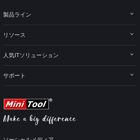
製品ライン
MiniTool Partition Wizard
リソース
MiniTool Power Data Recovery
MiniTool ShadowMaker
ディスクパーティションのヒント
MiniTool System Booster
人気ITソリューション
データ復元ヒント
MiniTool PDF Editor
データバックアップのヒント
MiniTool MovieMaker
Windows 10をWindows 11にアップグレード
PC高速化ヒント
MiniTool uTube Downloader
サポート
MiniTool ニュースセンター
PDF編集ヒント
MiniTool Video Converter
動画編集ヒント
MiniTool Screen Recorder
会社概要
YouTubeヒント
FAQセンター
ビデオ変換ヒント
ヘルプ
画面録画ヒント
返金ポリシー
知識ベース
ソーシャルメディア