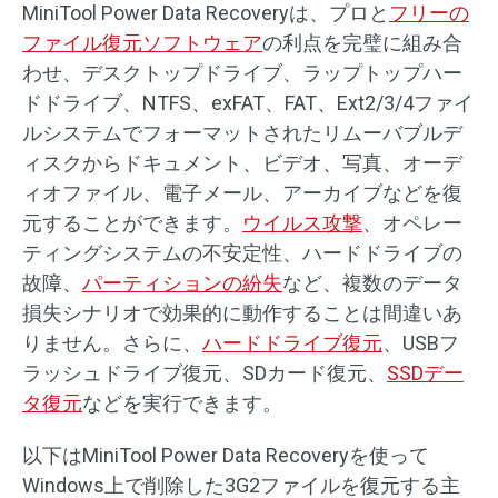
MiniTool Power Data Recoveryは、プロと
フリーの
ファイル復元ソフトウェア
の利点を完璧に組み合
わせ、デスクトップドライブ、ラップトップハー
ドドライブ、NTFS、exFAT、FAT、Ext2/3/4ファイ
ルシステムでフォーマットされたリムーバブルデ
ィスクからドキュメント、ビデオ、写真、オーデ
ィオファイル、電子メール、アーカイブなどを復
元することができます。
ウイルス攻撃
、オペレー
ティングシステムの不安定性、ハードドライブの
故障、
パーティションの紛失
など、複数のデータ
損失シナリオで効果的に動作することは間違いあ
りません。さらに、
ハードドライブ復元
、USBフ
ラッシュドライブ復元、SDカード復元、
SSDデー
タ復元
などを実行できます。
以下はMiniTool Power Data Recoveryを使って
Windows上で削除した3G2ファイルを復元する主