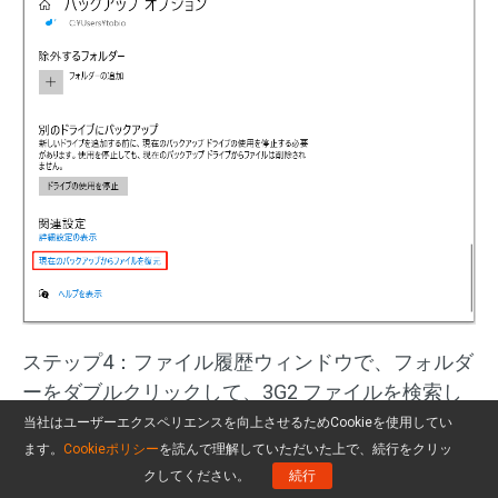
ステップ4：ファイル履歴ウィンドウで、フォルダ
ーをダブルクリックして、3G2 ファイルを検索し
て確認します。そして、緑色の「
復元
」ボタンを
当社はユーザーエクスペリエンスを向上させるためCookieを使用してい
クリックします。データの上書きを防ぐために、
ます。
Cookieポリシー
を読んで理解していただいた上で、続行をクリッ
クしてください。
続行
元のファイルとは異なる場所にファイルを復元し