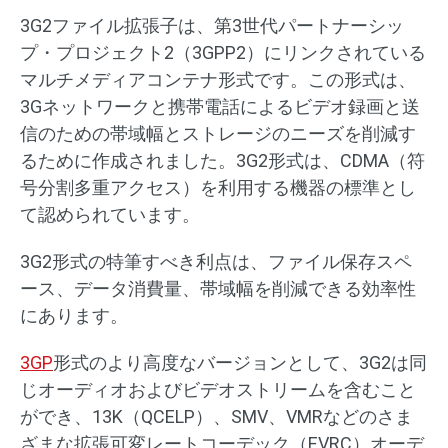
3G2ファイル拡張子は、第3世代パートナーシッ
プ・プロジェクト2（3GPP2）にリンクされている
マルチメディアコンテナ形式です。この形式は、
3Gネットワークと携帯電話によるビデオ録画と送
信のための帯域幅とストレージのニーズを削減す
るために作成されました。3G2形式は、CDMA（符
号分割多重アクセス）を利用する機器の標準とし
て認められています。
3G2形式の特筆すべき利点は、ファイル保存スペ
ース、データ消費量、帯域幅を削減できる効率性
にあります。
3GP
形式のより高度なバージョンとして、3G2は同
じオーディオおよびビデオストリームを含むこと
ができ、13K（QCELP）、SMV、VMRなどのさま
ざまな拡張可変レートコーデック（EVRC）オーデ