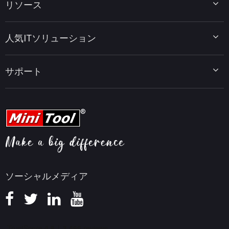
リソース
MiniTool Power Data Recovery
MiniTool ShadowMaker
ディスクパーティションのヒント
MiniTool System Booster
人気ITソリューション
データ復元ヒント
MiniTool PDF Editor
データバックアップのヒント
MiniTool MovieMaker
Windows 10をWindows 11にアップグレード
PC高速化ヒント
MiniTool uTube Downloader
サポート
MiniTool ニュースセンター
PDF編集ヒント
MiniTool Video Converter
動画編集ヒント
MiniTool Screen Recorder
会社概要
YouTubeヒント
FAQセンター
ビデオ変換ヒント
ヘルプ
画面録画ヒント
返金ポリシー
知識ベース
ソーシャルメディア