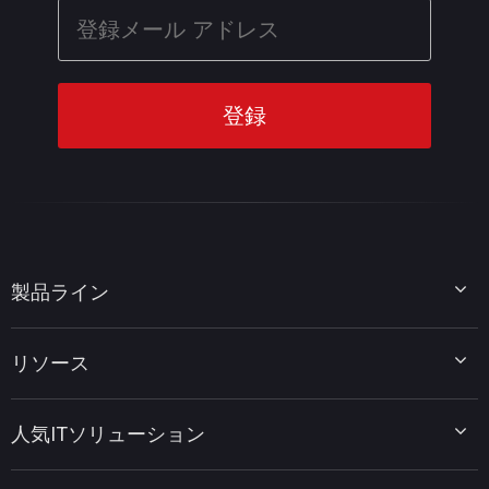
製品ライン
MiniTool Partition Wizard
リソース
MiniTool Power Data Recovery
MiniTool ShadowMaker
ディスクパーティションのヒント
MiniTool System Booster
人気ITソリューション
データ復元ヒント
MiniTool PDF Editor
データバックアップのヒント
MiniTool MovieMaker
Windows 10をWindows 11にアップグレード