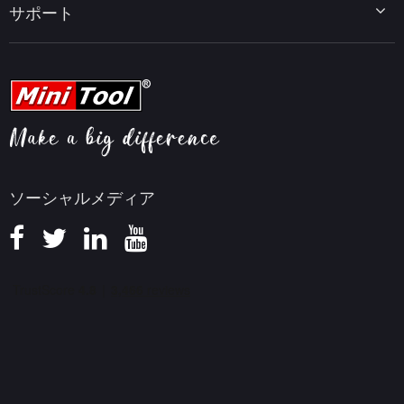
PC高速化ヒント
MiniTool uTube Downloader
サポート
MiniTool ニュースセンター
PDF編集ヒント
MiniTool Video Converter
動画編集ヒント
MiniTool Screen Recorder
会社概要
YouTubeヒント
FAQセンター
ビデオ変換ヒント
ヘルプ
画面録画ヒント
返金ポリシー
知識ベース
ソーシャルメディア