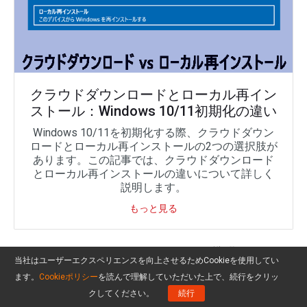
クラウドダウンロードとローカル再イン
ストール：Windows 10/11初期化の違い
Windows 10/11を初期化する際、クラウドダウン
ロードとローカル再インストールの2つの選択肢が
あります。この記事では、クラウドダウンロード
とローカル再インストールの違いについて詳しく
説明します。
もっと見る
6.最後に、「
このPCをリセットする準備ができま
当社はユーザーエクスペリエンスを向上させるためCookieを使用してい
した
」画面で「
リセット
」をクリックします。リ
ます。
Cookieポリシー
を読んで理解していただいた上で、続行をクリッ
セットの完了には時間がかかります。気長にお待
クしてください。
続行