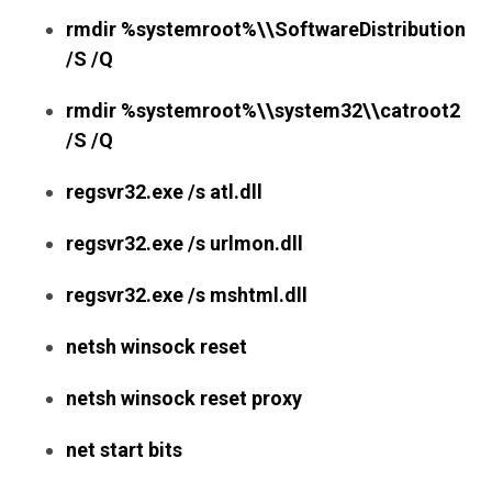
rmdir %systemroot%\\SoftwareDistribution
/S /Q
rmdir %systemroot%\\system32\\catroot2
/S /Q
regsvr32.exe /s atl.dll
regsvr32.exe /s urlmon.dll
regsvr32.exe /s mshtml.dll
netsh winsock reset
netsh winsock reset proxy
net start bits