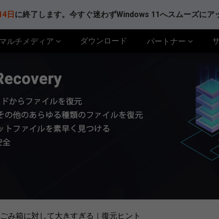
14日
に終了します。今すぐ迷わずWindows 11へスムーズに
ダウンロード
マルチメディア
パートナー
ごみ箱に対して大きすぎる｜復元ヒント