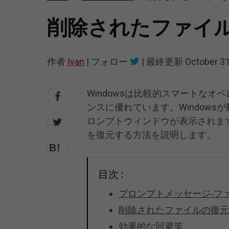
削除されたファイ
作者
Ivan
|
フォロー
|
最終更新
October 31
Windowsは比較的スマートな
ンスに優れています。Window
ロンプトウィンドウが表示されま
を復元する方法を説明します。
目次 :
プロンプトメッセージ‐フ
削除されたファイルの復元
効果的な回避策