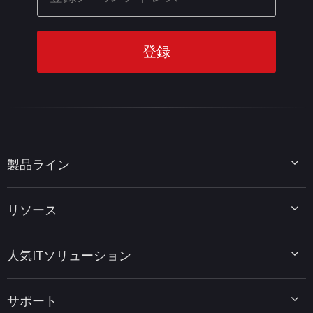
製品ライン
MiniTool Partition Wizard
リソース
MiniTool Power Data Recovery
MiniTool ShadowMaker
ディスクパーティションのヒント
MiniTool System Booster
人気ITソリューション
データ復元ヒント
MiniTool PDF Editor
データバックアップのヒント
MiniTool MovieMaker
Windows 10をWindows 11にアップグレード
PC高速化ヒント
MiniTool uTube Downloader
サポート
MiniTool ニュースセンター
PDF編集ヒント
MiniTool Video Converter