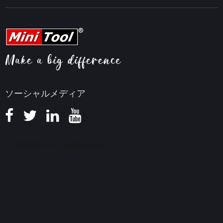
動画編集ヒント
MiniTool Screen Recorder
会社概要
YouTubeヒント
FAQセンター
ビデオ変換ヒント
ヘルプ
画面録画ヒント
返金ポリシー
知識ベース
ソーシャルメディア