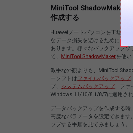
MiniTool Shado
作成する
Huaweiノートパソコンを工場
なデータ損失を避けるために、リ
あります。様々なバックアップソ
て、
MiniTool ShadowMaker
を使い
派手な外観よりも、MiniTool S
ーソフトは
ファイルバックアップ
プ、
システムバックアップ
、ファ
Windows 11/10/8.1/8/7に適用
データバックアップを作成する時
高度なパラメータを設定できます。
ップする手順を見てみましょう。