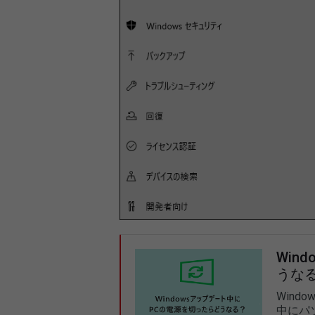
Win
うな
Win
中にパ