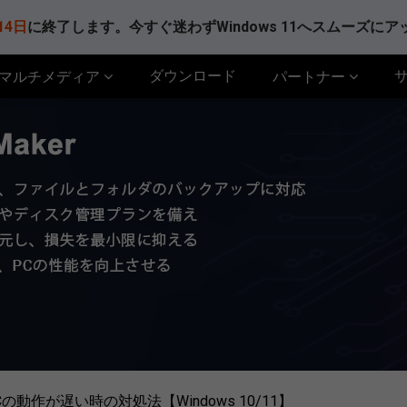
14日
に終了します。今すぐ迷わずWindows 11へスムーズに
ダウンロード
マルチメディア
パートナー
の動作が遅い時の対処法【Windows 10/11】