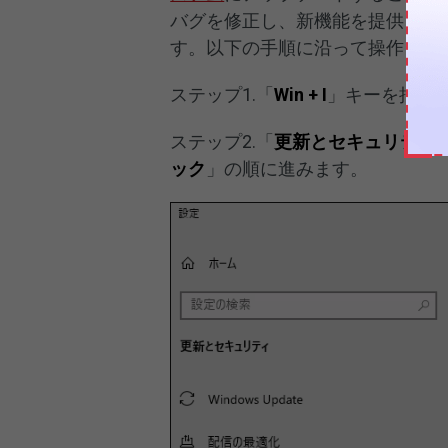
バグを修正し、新機能を提供し、
す。以下の手順に沿って操作して
ステップ1.「
Win + I
」キーを押して
ステップ2.「
更新とセキュリティ
ック
」の順に進みます。