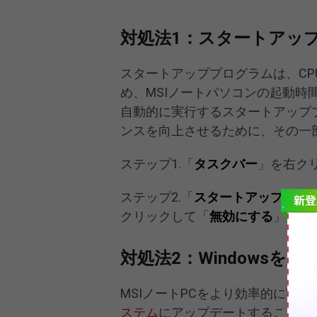
対処法1：スタートアッ
スタートアッププログラムは、C
め、MSIノートパソコンの起動
自動的に実行するスタートアップ
ンスを向上させるために、その一
ステップ1.「
タスクバー
」を右ク
ステップ2.「
スタートアップ
」タ
クリックして「
無効にする
」を選
対処法2：Windowsを更
MSIノートPCをより効率的に実
ステム
にアップデートすることが重