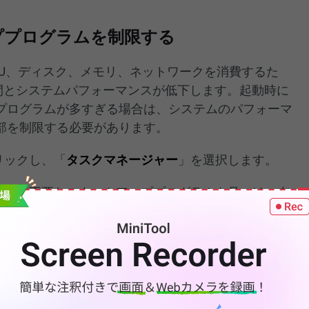
ププログラムを制限する
PU、ディスク、メモリ、ネットワークを消費するた
時間とシステムパフォーマンスが低下します。起動時に
プログラムが多すぎる場合は、システムのパフォーマ
部を制限する必要があります。
リックし、「
タスクマネージャー
」を選択します。
ブで、不要なスタートアッププログラムを見つけ、右
択します。
新する
行するには、適時に
最新のWindowsオペレーティングシ
要です。最新のWindows OSは、いくつかの既知の