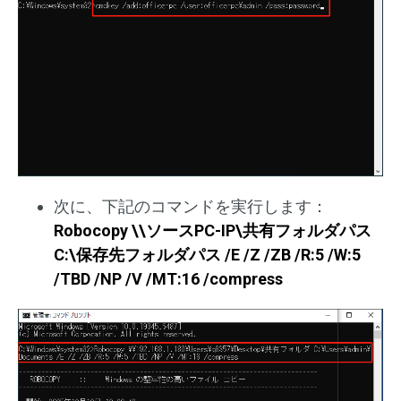
次に、下記のコマンドを実行します：
Robocopy \\ソースPC-IP\共有フォルダパス
C:\保存先フォルダパス /E /Z /ZB /R:5 /W:5
/TBD /NP /V /MT:16 /compress