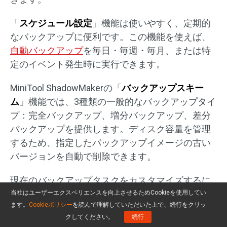
「
スケジュール設定
」機能は使いやすく、定期的
なバックアップに便利です。この機能を使えば、
自動バックアップ
を毎日・毎週・毎月、または特
定のイベント発生時に実行できます。
MiniTool ShadowMakerの「
バックアップスキー
ム
」機能では、3種類の一般的なバックアップタイ
プ：完全バックアップ、増分バックアップ、差分
バックアップを提供します。ディスク容量を管理
するため、指定したバックアップイメージの古い
バージョンを自動で削除できます。
現在のバックアップタスクをカスタマイズするに
は、「
オプション
」ボタンをクリックして、タス
当社はユーザーエクスペリエンスを向上させるためCookieを使用してい
ます。
Cookieポリシー
を読んで理解していただいた上で、続行をクリッ
クごと詳細なパラメーターを設定できます。たと
クしてください。
続行
えば、メール通知を有効にすると、バックアップ