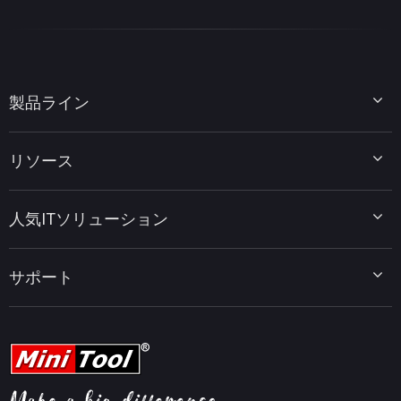
製品ライン
MiniTool Partition Wizard
リソース
MiniTool Power Data Recovery
MiniTool ShadowMaker
ディスクパーティションのヒント
MiniTool System Booster
人気ITソリューション
データ復元ヒント
MiniTool PDF Editor
データバックアップのヒント
MiniTool MovieMaker
Windows 10をWindows 11にアップグレード
PC高速化ヒント
MiniTool uTube Downloader
サポート
MiniTool ニュースセンター
PDF編集ヒント
MiniTool Video Converter
動画編集ヒント
MiniTool Screen Recorder
会社概要
YouTubeヒント
FAQセンター
ビデオ変換ヒント
ヘルプ
画面録画ヒント
返金ポリシー
知識ベース