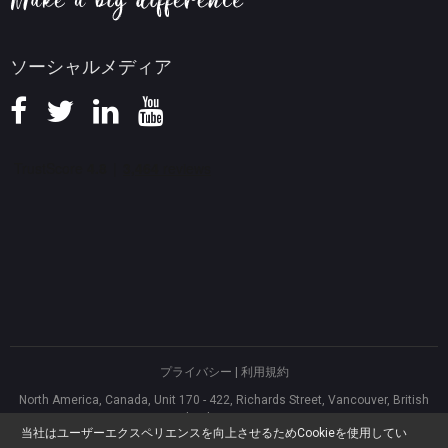
ソーシャルメディア
プライバシー
|
利用規約
North America, Canada, Unit 170 - 422, Richards Street, Vancouver, British
Columbia, V6B 2Z4
当社はユーザーエクスペリエンスを向上させるためCookieを使用してい
Asia, Hong Kong, Suite 820,8/F., Ocean Centre, Harbour City, 5 Canton Road,