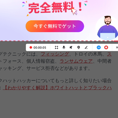
のある目的のために、法律や倫理基準に完全に反する
ランサムウェア、ウイルス、その他の手口でシステム
れらの犯罪的ハッカーはコンピューターを人質に取っ
クレジットカード番号、その他の機密情報を盗んだり
グテクニックには、
フィッシング
、トロイの木馬、
ス
トフォース、個人情報窃盗、
ランサムウェア
、中間者
ャッキング、サービス拒否などがあります。
クハットハッカーについてもっと詳しく知りたい場合
：
【わかりやすく解説】ホワイトハットとブラックハ