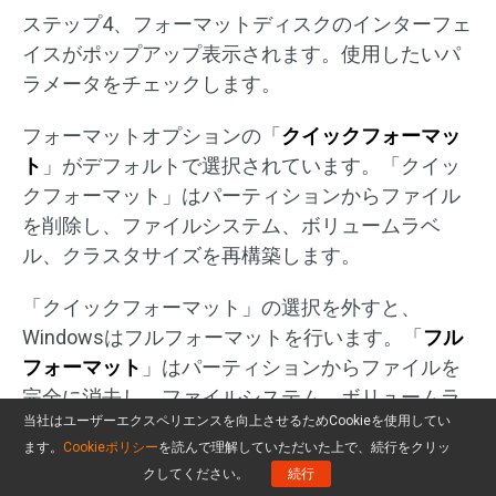
ステップ4、フォーマットディスクのインターフェ
イスがポップアップ表示されます。使用したいパ
ラメータをチェックします。
フォーマットオプションの「
クイックフォーマッ
ト
」がデフォルトで選択されています。「クイッ
クフォーマット」はパーティションからファイル
を削除し、ファイルシステム、ボリュームラベ
ル、クラスタサイズを再構築します。
「クイックフォーマット」の選択を外すと、
Windowsはフルフォーマットを行います。「
フル
フォーマット
」はパーティションからファイルを
完全に消去し、ファイルシステム、ボリュームラ
当社はユーザーエクスペリエンスを向上させるためCookieを使用してい
ベル、クラスタサイズを再構築し、パーティショ
ます。
Cookieポリシー
を読んで理解していただいた上で、続行をクリッ
ンに論理不良セクタがないかスキャンします。こ
クしてください。
続行
のため、フルフォーマットには時間がかかり、ド