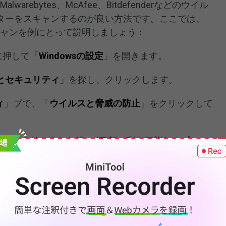
alwarebytes、McAfee、Bitdefenderなどのウイル
ターをスキャンするのが良い方法です。ここでは、
フルスキャンを例にとって説明しましょう：
に押して「
Windowsの設定
」を開きます。
とセキュリティ
」を探し、クリックします。
ィ
」ブで、「
ウイルスと脅威の防止
」をクリックして
ン
」をクリックした後、4種類の利用可能なオプショ
ールスキャンにお勧めのオプションです。システム内
いフォルダーをスキャンします。
ク上のすべてのファイルと実行中のプログラムをチェ