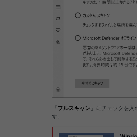
「
フルスキャン
」にチェックを入
す。
Win