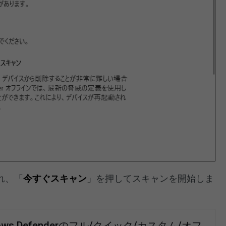
れ、「
今すぐスキャン
」を押してスキャンを開始しま
dows Defenderのフル/クイック/カスタム/オフ