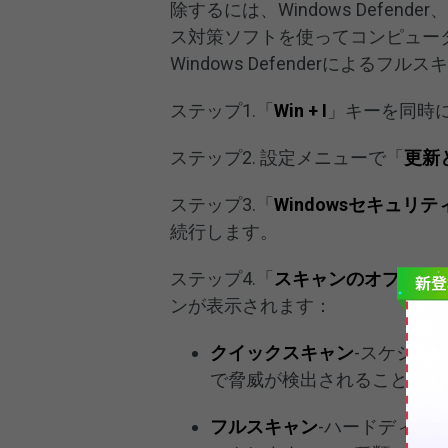
除するには、Windows Defender、M
ス対策ソフトを使ってコンピュー
Windows Defenderによる
ステップ1.「
Win + I
」キーを同時
ステップ2. 設定メニューで「
更新
ステップ3.「
Windowsセキュリテ
続行します。
ステップ4.「
スキャンのオプショ
ンが表示されます：
クイックスキャン
-スケジュ
で脅威が検出されることが多
フルスキャン
-ハードディス