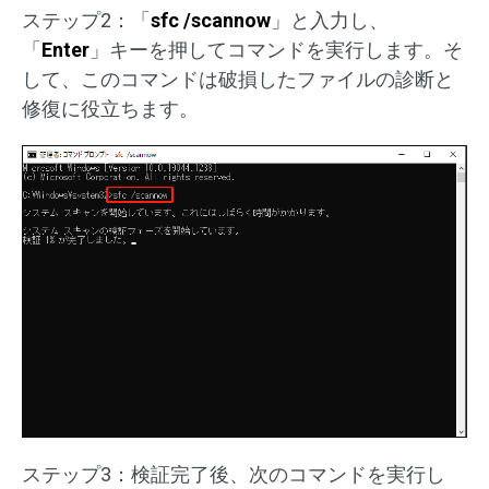
ステップ2：「
sfc /scannow
」と入力し、
「
Enter
」キーを押してコマンドを実行します。そ
して、このコマンドは破損したファイルの診断と
修復に役立ちます。
ステップ3：検証完了後、次のコマンドを実行し