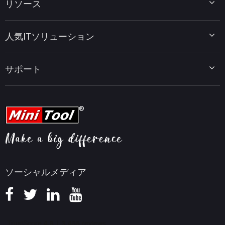
リソース
MiniTool Power Data Recovery
MiniTool ShadowMaker
ディスクパーティションのヒント
MiniTool System Booster
人気ITソリューション
データ復元ヒント
MiniTool PDF Editor
データバックアップのヒント
MiniTool MovieMaker
Windows 10をWindows 11にアップグレード
PC高速化ヒント
MiniTool uTube Downloader
サポート
MiniTool ニュースセンター
PDF編集ヒント
MiniTool Video Converter
動画編集ヒント
MiniTool Screen Recorder
会社概要
YouTubeヒント
FAQセンター
ビデオ変換ヒント
ヘルプ
画面録画ヒント
返金ポリシー
知識ベース
ソーシャルメディア