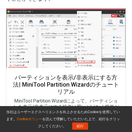
パーティションを表示/非表示にする方
法| MiniTool Partition Wizardのチュート
リアル
MiniTool Partition Wizardによって、パーティショ
ンを表示/非表示にする操作は思いがけなく簡単だ
と思います。
当社はユーザーエクスペリエンスを向上させるためCookieを使用してい
ます。
Cookieポリシー
を読んで理解していただいた上で、続行をクリッ
もっと見る
クしてください。
続行