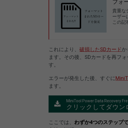
フォ
貴重な
ーザー
この記
これにより、
破損したSDカード
か
ます。その後、SDカードを再フ
す。
エラーが発生した後、すぐに
MiniT
ます。
MiniTool Power Data Recovery Fr
クリックしてダウン
ここでは、
わずか4つのステップ