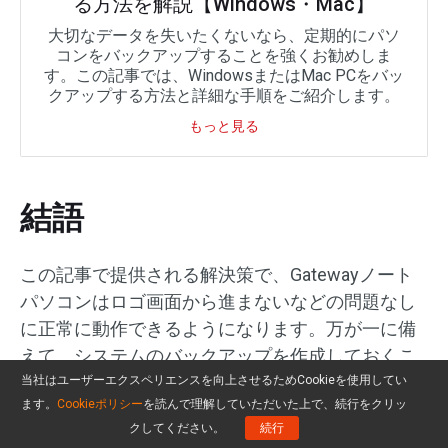
る方法を解説【Windows・Mac】
大切なデータを失いたくないなら、定期的にパソ
コンをバックアップすることを強くお勧めしま
す。この記事では、WindowsまたはMac PCをバッ
クアップする方法と詳細な手順をご紹介します。
もっと見る
結語
この記事で提供される解決策で、Gatewayノート
パソコンはロゴ画面から進まないなどの問題なし
に正常に動作できるようになります。万が一に備
えて、システムのバックアップを作成しておくこ
とをお勧めします。そうすると、コンピューター
当社はユーザーエクスペリエンスを向上させるためCookieを使用してい
ます。
Cookieポリシー
を読んで理解していただいた上で、続行をクリッ
がクラッシュしたり、特定のページで止まる場
クしてください。
続行
合、考えられる原因を一つずつ排除する代わり