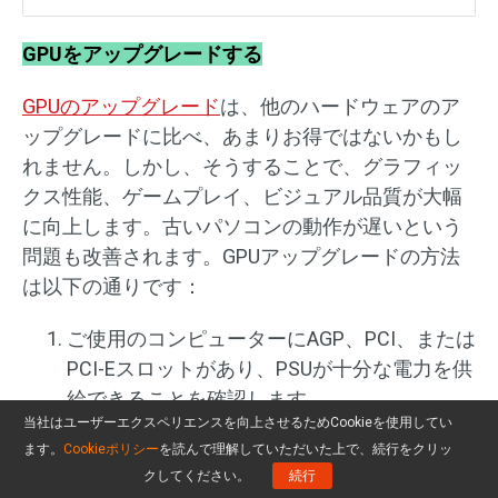
GPUをアップグレードする
GPUのアップグレード
は、他のハードウェアのア
ップグレードに比べ、あまりお得ではないかもし
れません。しかし、そうすることで、グラフィッ
クス性能、ゲームプレイ、ビジュアル品質が大幅
に向上します。古いパソコンの動作が遅いという
問題も改善されます。GPUアップグレードの方法
は以下の通りです：
ご使用のコンピューターにAGP、PCI、または
PCI-Eスロットがあり、PSUが十分な電力を供
給できることを確認します。
当社はユーザーエクスペリエンスを向上させるためCookieを使用してい
マザーボードと互換性のあるグラフィックボ
ます。
Cookieポリシー
を読んで理解していただいた上で、続行をクリッ
クしてください。
続行
ードを選択します。