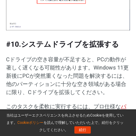
#10.システムドライブを拡張する
Cドライブの空き容量が不足すると、PCの動作が
著しく遅くなる可能性があります。Windows 11更
新後にPCが突然重くなった問題を解決するには、
他のパーティションに十分な空き領域がある場合
に限り、Cドライブを拡張してください。
このタスクを柔軟に実行するには、プロ仕様な
パ
ーティション管理ツール
「MiniTool Partition
当社はユーザーエクスペリエンスを向上させるためCookieを使用してい
Wizard」をおすすめします。その「
拡張
」機能を
ます。
Cookieポリシー
を読んで理解していただいた上で、続行をクリッ
クしてください。
続行
使えば、別のドライブや未割り当て領域から空き