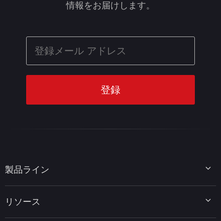
情報をお届けします。
製品ライン
MiniTool Partition Wizard
リソース
MiniTool Power Data Recovery
MiniTool ShadowMaker