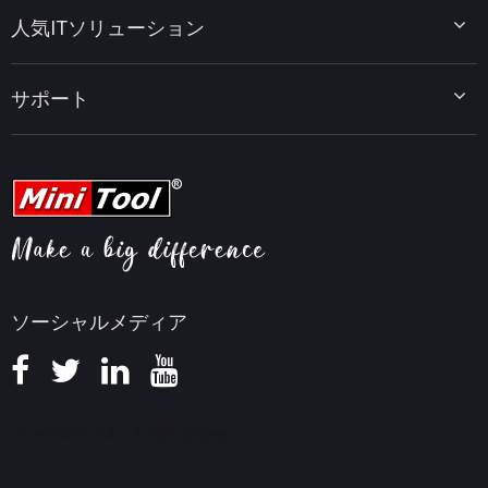
ディスクパーティションのヒント
MiniTool System Booster
人気ITソリューション
データ復元ヒント
MiniTool PDF Editor
データバックアップのヒント
MiniTool MovieMaker
Windows 10をWindows 11にアップグレード
PC高速化ヒント
MiniTool uTube Downloader
サポート
MiniTool ニュースセンター
PDF編集ヒント
MiniTool Video Converter
動画編集ヒント
MiniTool Screen Recorder
会社概要
YouTubeヒント
FAQセンター
ビデオ変換ヒント
ヘルプ
画面録画ヒント
返金ポリシー
知識ベース
ソーシャルメディア